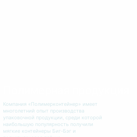
Рецептура успеха
Полимерная продукция
ХЗПК осуществляет полный цикл
Компания «Полимерконтейнер» имеет
производства продукции, от начального
многолетний опыт производства
сырьевого вида до готовых товаров
упаковочной продукции, среди которой
высокого качества. Как завод-
наибольшую популярность получили
производитель, мы можем изготовить
мягкие контейнеры Биг-Бэг и