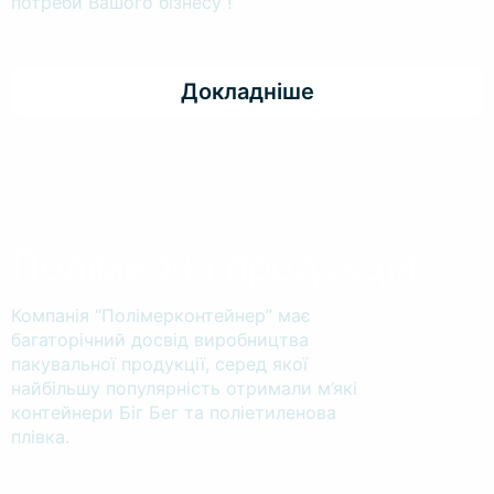
потреби Вашого бізнесу !
Докладніше
Полімерна продукція
Компанія “Полімерконтейнер” має
багаторічний досвід виробництва
пакувальної продукції, серед якої
найбільшу популярність отримали м’які
контейнери Біг Бег та поліетиленова
плівка.