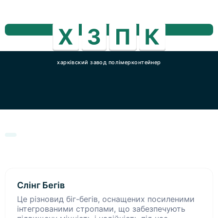
харківский завод полімерконтейнер
Слінг Бегів
Це різновид біг-бегів, оснащених посиленими
інтегрованими стропами, що забезпечують