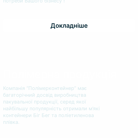
потреби Вашого бізнесу !
Докладніше
Полімерна продукція
Компанія “Полімерконтейнер” має
багаторічний досвід виробництва
пакувальної продукції, серед якої
найбільшу популярність отримали м’які
контейнери Біг Бег та поліетиленова
плівка.