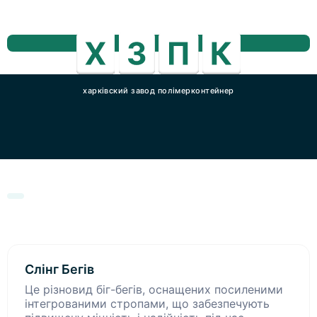
харківский завод полімерконтейнер
Слінг Бегів
Це різновид біг-бегів, оснащених посиленими
інтегрованими стропами, що забезпечують