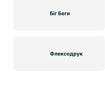
Біг Беги
Флексодрук