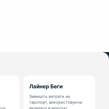
Лайнер Беги
Зменшіть витрати на
тарспорт, використовуючи
вкладиші в морські
тій