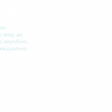
піху
тва
о виду до
од-виробник,
ивідуально
 і доставка
Контакти
Зворотній зв’язок
Ваканс