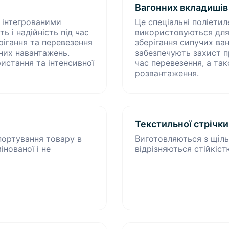
Вагонних вкладишів
и інтегрованими
Це спеціальні поліетил
 і надійність під час
використовуються для
ігання та перевезення
зберігання сипучих ван
них навантажень.
забезпечують захист пр
истання та інтенсивної
час перевезення, а т
розвантаження.
Текстильної стрічки
портування товару в
Виготовляються з щіль
нованої і не
відрізняються стійкіст