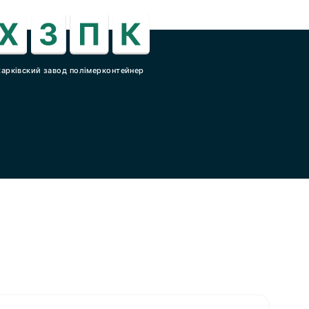
харківский завод полімерконтейнер