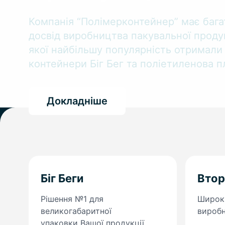
Компанія “Полімерконтейнер” має бага
досвід виробництва пакувальної продук
якої найбільшу популярність отримали 
контейнери Біг Бег та поліетиленова пл
Докладніше
Біг Беги
Втор
Рішення №1 для
Широки
великогабаритної
вироб
упаковки Вашої продукції