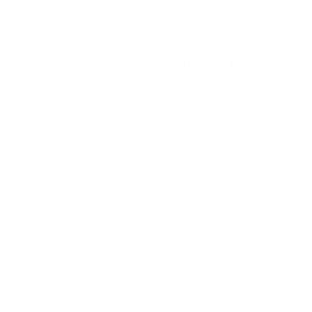
УКР
РУС
Подзвонити:
+380675732125
ії