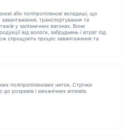
енові або поліпропіленові вкладиші, що
 завантаження, транспортування та
тажів у залізничних вагонах. Вони
одукції від вологи, забруднень і втрат під
акож спрощують процес завантаження та
них поліпропіленових ниток. Стрічки
ю до розривів і механічних впливів.