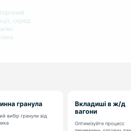
торічний
ції, серед
м’які
івка.
инна гранула
Вкладиші в ж/д
вагони
й вибір гранули від
ника
Оптимізуйте процесс
перевезень оптових пар