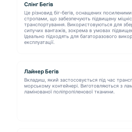
Слінг Бегів
Це різновид біг-бегів, оснащених посиленим
стропами, що забезпечують підвищену міцність
транспортування. Використовуються для збер
сипучих вантажів, зокрема в умовах підвище
Ідеально підходять для багаторазового викор
експлуатації.
Лайнер Бегів
Вкладиш, який застосовується під час транс
морському контейнері. Виготовляються з ламі
ламінованої поліпропіленової тканини.