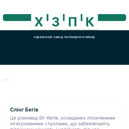
харківский завод полімерконтейнер
Слінг Бегів
Це різновид біг-бегів, оснащених посиленими
інтегрованими стропами, що забезпечують