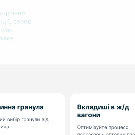
торічний
ції, серед
м’які
івка.
инна гранула
Вкладиші в ж/д
вагони
й вибір гранули від
ника
Оптимізуйте процесс
перевезень оптових пар