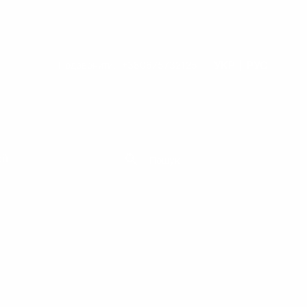
УКР
РУС
Подзвонити:
+380675732125
ії