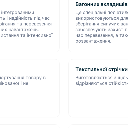
Вагонних вкладишів
и інтегрованими
Це спеціальні поліетил
 і надійність під час
використовуються для
ігання та перевезення
зберігання сипучих ван
них навантажень.
забезпечують захист пр
истання та інтенсивної
час перевезення, а т
розвантаження.
Текстильної стрічки
портування товару в
Виготовляються з щіль
нованої і не
відрізняються стійкіст