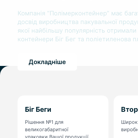
Компанія “Полімерконтейнер” має бага
досвід виробництва пакувальної продук
якої найбільшу популярність отримали 
контейнери Біг Бег та поліетиленова пл
Докладніше
Біг Беги
Втор
Рішення №1 для
Широки
великогабаритної
вироб
упаковки Вашої продукції