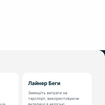
Лайнер Беги
Зменшіть витрати на
тарспорт, використовуючи
вкладиші в морські
тій