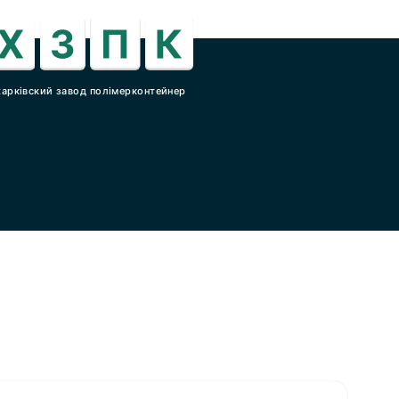
харківский завод полімерконтейнер