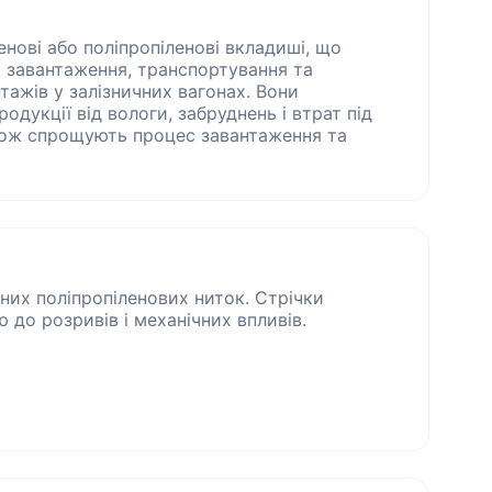
енові або поліпропіленові вкладиші, що
 завантаження, транспортування та
тажів у залізничних вагонах. Вони
одукції від вологи, забруднень і втрат під
акож спрощують процес завантаження та
них поліпропіленових ниток. Стрічки
ю до розривів і механічних впливів.