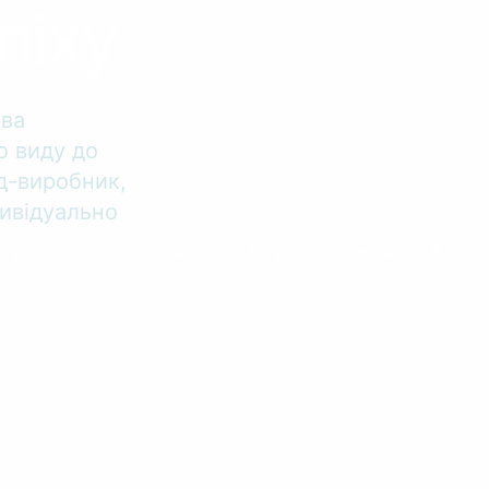
піху
тва
о виду до
од-виробник,
ивідуально
 і доставка
Контакти
Зворотній зв’язок
Ваканс