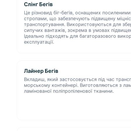
Слінг Бегів
Це різновид біг-бегів, оснащених посиленим
стропами, що забезпечують підвищену міцність
транспортування. Використовуються для збер
сипучих вантажів, зокрема в умовах підвище
Ідеально підходять для багаторазового викор
експлуатації.
Лайнер Бегів
Вкладиш, який застосовується під час транс
морському контейнері. Виготовляються з ламі
ламінованої поліпропіленової тканини.