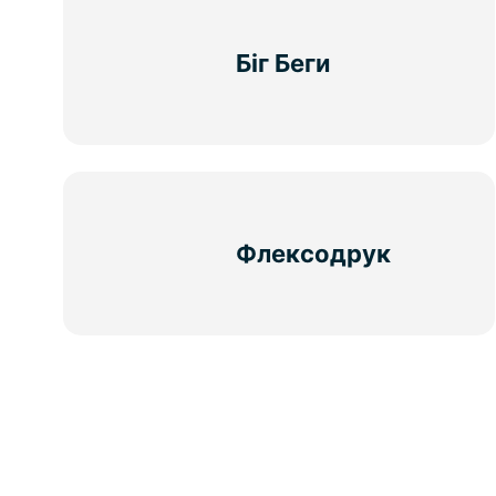
Біг Беги
Флексодрук