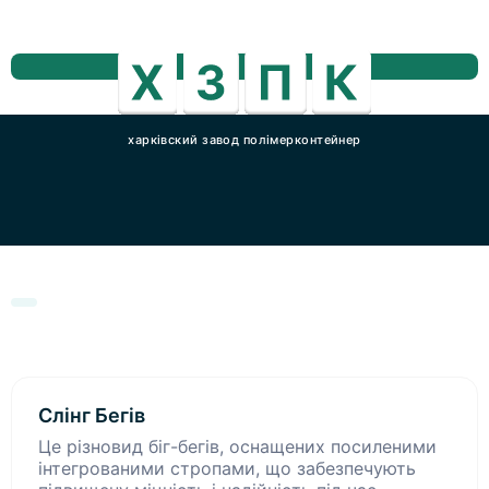
харківский завод полімерконтейнер
Слінг Бегів
Це різновид біг-бегів, оснащених посиленими
інтегрованими стропами, що забезпечують