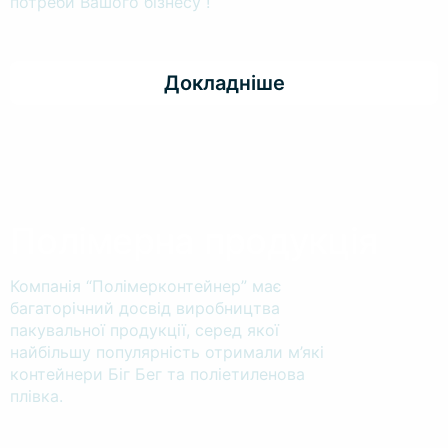
потреби Вашого бізнесу !
Докладніше
Полімерна продукція
Компанія “Полімерконтейнер” має
багаторічний досвід виробництва
пакувальної продукції, серед якої
найбільшу популярність отримали м’які
контейнери Біг Бег та поліетиленова
плівка.