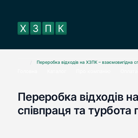
.
/
Переробка відходів на ХЗПК – взаємовигідна с
Головна
Каталог
Про компанію
Оплата
Переробка відходів н
співпраця та турбота 