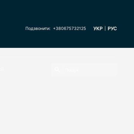
УКР
РУС
Подзвонити:
+380675732125
ії