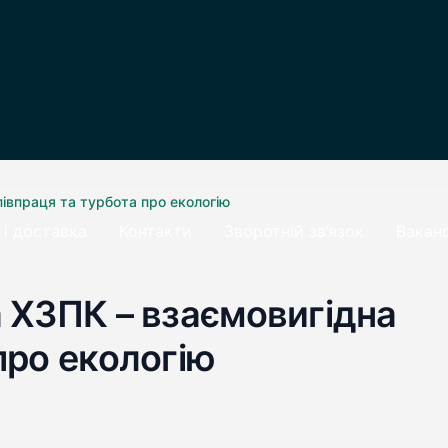
півпраця та турбота про екологію
 і доставка
Контакти
Зворотній зв’язок
Ваканс
а ХЗПК – взаємовигідна
про екологію