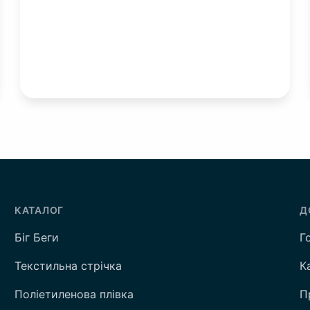
КАТАЛОГ
Д
Біг Беги
Г
Текстильна стрічка
К
Поліетиленова плівка
П