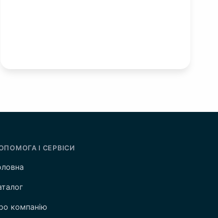
ОПОМОГА І СЕРВІСИ
оловна
аталог
ро компанію