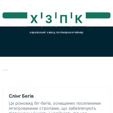
харківский завод полімерконтейнер
Слінг Бегів
Це різновид біг-бегів, оснащених посиленими
інтегрованими стропами, що забезпечують