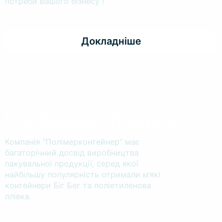
потреби Вашого бізнесу !
Докладніше
Полімерна продукція
Компанія “Полімерконтейнер” має
багаторічний досвід виробництва
пакувальної продукції, серед якої
найбільшу популярність отримали м’які
контейнери Біг Бег та поліетиленова
плівка.