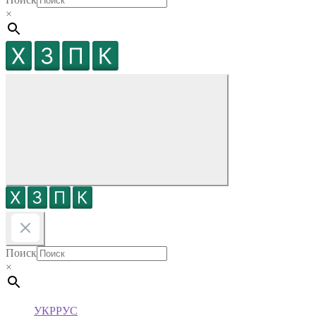
×
Поиск
×
УКР
РУС