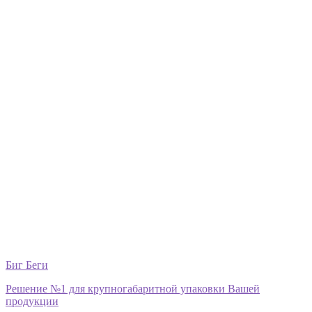
Биг Беги
Решение №1 для крупногабаритной упаковки Вашей
продукции