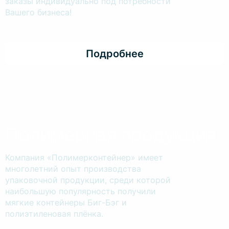
заказы индивидуально под потребности
Вашего бизнеса!
Подробнее
Полимерная продукция
Компания «Полимерконтейнер» имеет
многолетний опыт производства
упаковочной продукции, среди которой
наибольшую популярность получили
мягкие контейнеры Биг-Бэг и
полиэтиленовая плёнка.