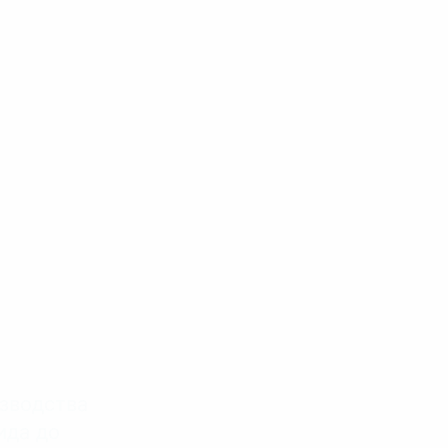
пеха
зводства
ида до