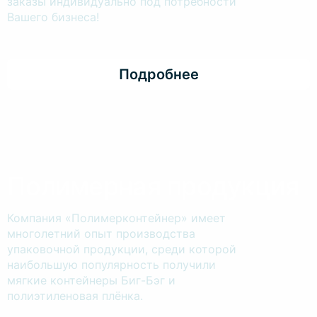
заказы индивидуально под потребности
Вашего бизнеса!
Подробнее
Полимерная продукция
Компания «Полимерконтейнер» имеет
многолетний опыт производства
упаковочной продукции, среди которой
наибольшую популярность получили
мягкие контейнеры Биг-Бэг и
полиэтиленовая плёнка.