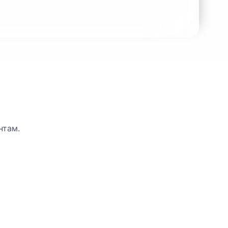
ру:
Отправить СV на почту:
5
info@hzpk.ua
нтам.