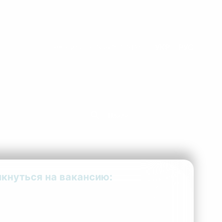
УКР
РУС
Позвонить:
+380675732125
кнуться на вакансию: