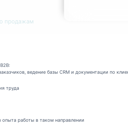
по продажам
Набрать по номе
+38067573212
В2В:
заказчиков, ведение базы CRM и документации по клие
ия труда
з опыта работы в таком направлении