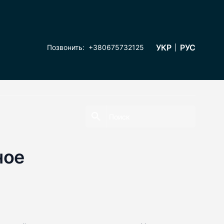
УКР
РУС
Позвонить:
+380675732125
ное