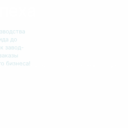
пеха
зводства
ида до
к завод-
заказы
о бизнеса!
 доставка
Контакты
Обратная связь
Вакансии