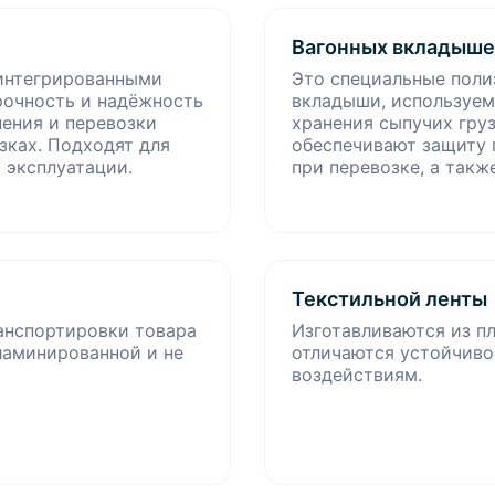
Вагонных вкладыш
 интегрированными
Это специальные поли
очность и надёжность
вкладыши, используем
ения и перевозки
хранения сыпучих гру
зках. Подходят для
обеспечивают защиту п
 эксплуатации.
при перевозке, а такж
Текстильной ленты
анспортировки товара
Изготавливаются из п
ламинированной и не
отличаются устойчиво
воздействиям.