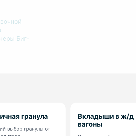
овочной
ю
неры Биг-
ичная гранула
Вкладыши в ж/д
вагоны
й выбор гранулы от