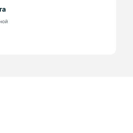
та
ной