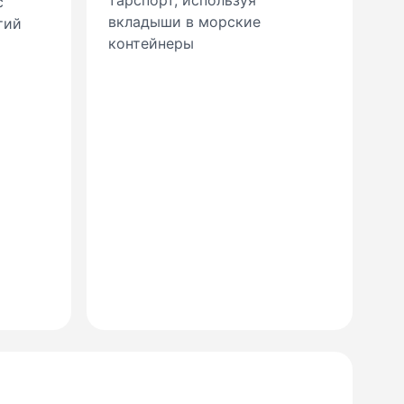
тарспорт, используя
с
вкладыши в морские
тий
контейнеры