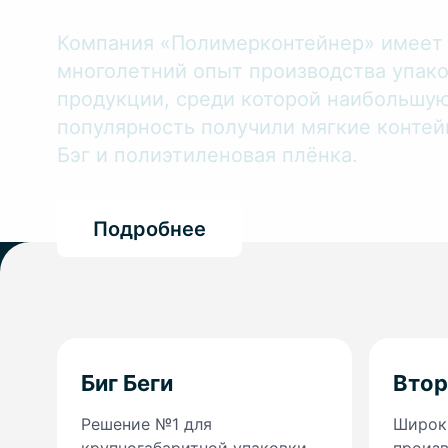
Компания «Полимерконтейнер» имеет
многолетний опыт производства упак
продукции, среди которой наибольшу
популярность получили мягкие контей
Бэг и полиэтиленовая плёнка.
Подробнее
Биг Беги
Втор
Решение №1 для
Широки