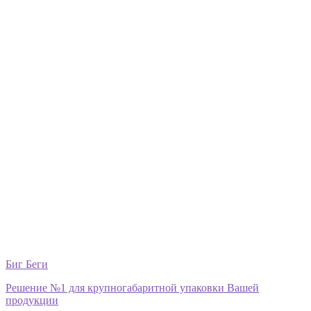
Биг Беги
Решение №1 для крупногабаритной упаковки Вашей
продукции