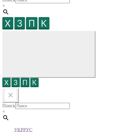
×
Поиск
×
УКР
РУС