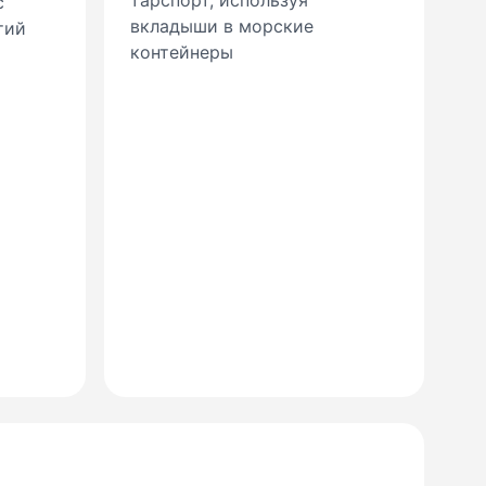
тарспорт, используя
с
вкладыши в морские
тий
контейнеры