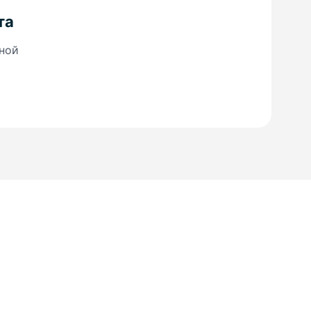
та
ной