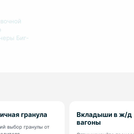
овочной
ю
неры Биг-
ичная гранула
Вкладыши в ж/д
вагоны
й выбор гранулы от