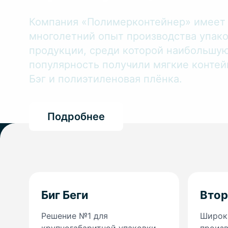
Компания «Полимерконтейнер» имеет
многолетний опыт производства упак
продукции, среди которой наибольшу
популярность получили мягкие контей
Бэг и полиэтиленовая плёнка.
Подробнее
Биг Беги
Втор
Решение №1 для
Широки