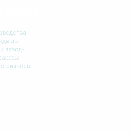
пеха
зводства
ида до
к завод-
заказы
о бизнеса!
 доставка
Контакты
Обратная связь
Вакансии