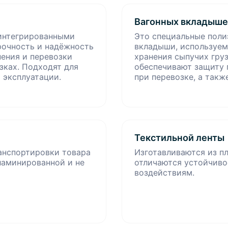
Вагонных вкладыш
 интегрированными
Это специальные поли
очность и надёжность
вкладыши, используем
ения и перевозки
хранения сыпучих гру
зках. Подходят для
обеспечивают защиту п
 эксплуатации.
при перевозке, а такж
Текстильной ленты
анспортировки товара
Изготавливаются из п
ламинированной и не
отличаются устойчиво
воздействиям.