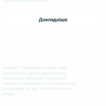
потреби Вашого бізнесу !
Докладніше
Полімерна продукція
Компанія “Полімерконтейнер” має
багаторічний досвід виробництва
пакувальної продукції, серед якої
найбільшу популярність отримали м’які
контейнери Біг Бег та поліетиленова
плівка.