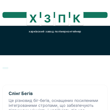
харківский завод полімерконтейнер
Слінг Бегів
Це різновид біг-бегів, оснащених посиленими
інтегрованими стропами, що забезпечують