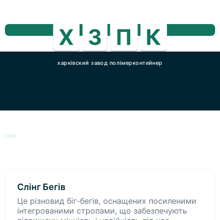
харківский завод полімерконтейнер
Слінг Бегів
Це різновид біг-бегів, оснащених посиленими
інтегрованими стропами, що забезпечують