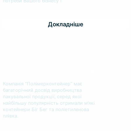
потреби Вашого бізнесу !
Докладніше
Полімерна продукція
Компанія “Полімерконтейнер” має
багаторічний досвід виробництва
пакувальної продукції, серед якої
найбільшу популярність отримали м’які
контейнери Біг Бег та поліетиленова
плівка.