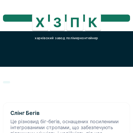
харківский завод полімерконтейнер
Слінг Бегів
Це різновид біг-бегів, оснащених посиленими
інтегрованими стропами, що забезпечують