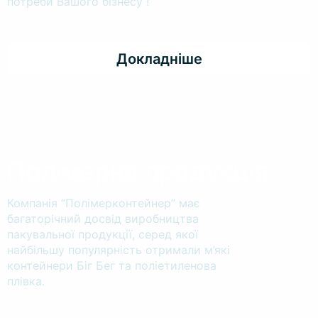
потреби Вашого бізнесу !
Докладніше
Полімерна продукція
Компанія “Полімерконтейнер” має
багаторічний досвід виробництва
пакувальної продукції, серед якої
найбільшу популярність отримали м’які
контейнери Біг Бег та поліетиленова
плівка.