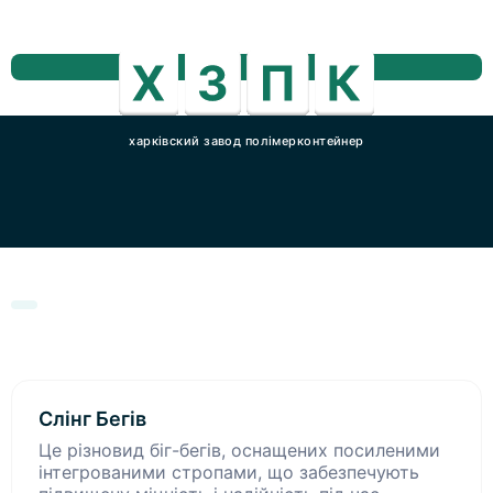
харківский завод полімерконтейнер
Слінг Бегів
Це різновид біг-бегів, оснащених посиленими
інтегрованими стропами, що забезпечують