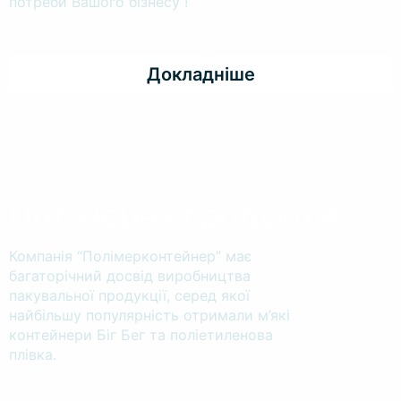
потреби Вашого бізнесу !
Докладніше
Полімерна продукція
Компанія “Полімерконтейнер” має
багаторічний досвід виробництва
пакувальної продукції, серед якої
найбільшу популярність отримали м’які
контейнери Біг Бег та поліетиленова
плівка.