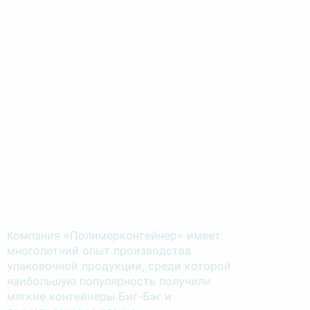
Рецептура успеха
Полимерная продукция
ХЗПК осуществляет полный цикл
Компания «Полимерконтейнер» имеет
производства продукции, от начального
многолетний опыт производства
сырьевого вида до готовых товаров
упаковочной продукции, среди которой
высокого качества. Как завод-
наибольшую популярность получили
производитель, мы можем изготовить
мягкие контейнеры Биг-Бэг и