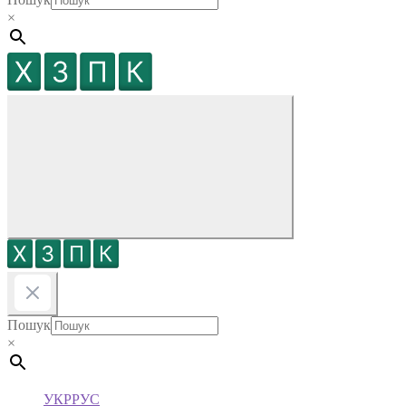
×
Пошук
×
УКР
РУС