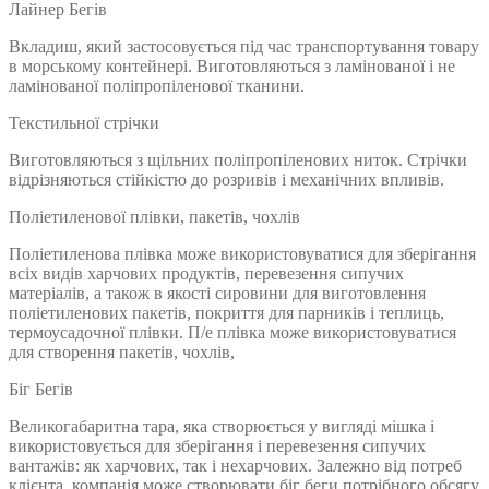
Лайнер Бегів
Вкладиш, який застосовується під час транспортування товару
в морському контейнері. Виготовляються з ламінованої і не
ламінованої поліпропіленової тканини.
Текстильної стрічки
Виготовляються з щільних поліпропіленових ниток. Стрічки
відрізняються стійкістю до розривів і механічних впливів.
Поліетиленової плівки, пакетів, чохлів
Поліетиленова плівка може використовуватися для зберігання
всіх видів харчових продуктів, перевезення сипучих
матеріалів, а також в якості сировини для виготовлення
поліетиленових пакетів, покриття для парників і теплиць,
термоусадочної плівки. П/е плівка може використовуватися
для створення пакетів, чохлів,
Біг Бегів
Великогабаритна тара, яка створюється у вигляді мішка і
використовується для зберігання і перевезення сипучих
вантажів: як харчових, так і нехарчових. Залежно від потреб
клієнта, компанія може створювати біг беги потрібного обсягу