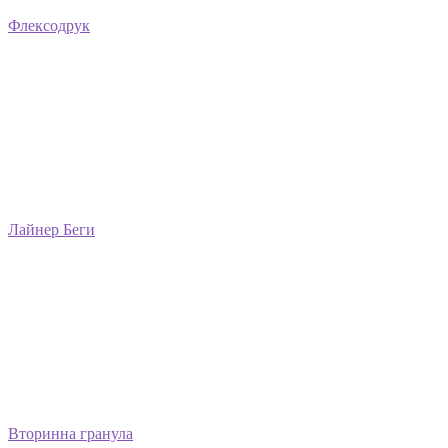
Флексодрук
Лайнер Беги
Вторинна гранула