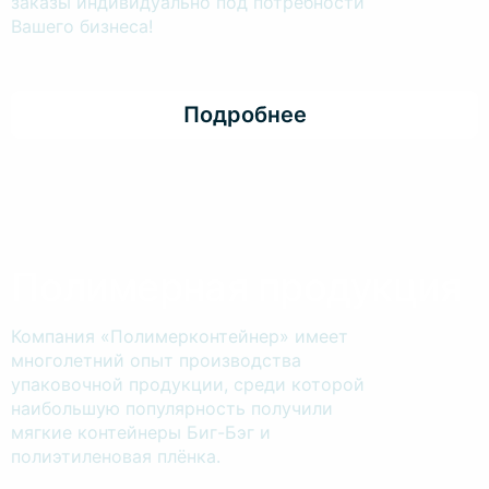
заказы индивидуально под потребности
Вашего бизнеса!
Подробнее
Полимерная продукция
Компания «Полимерконтейнер» имеет
многолетний опыт производства
упаковочной продукции, среди которой
наибольшую популярность получили
мягкие контейнеры Биг-Бэг и
полиэтиленовая плёнка.