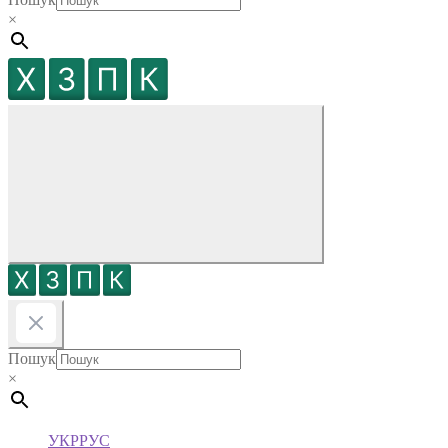
×
Пошук
×
УКР
РУС