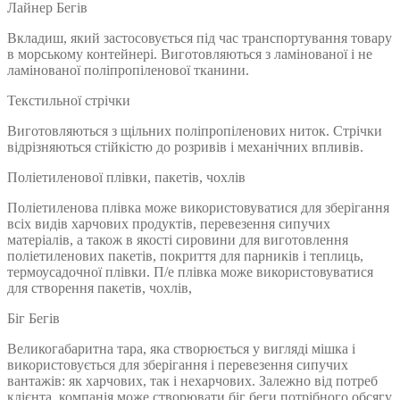
Лайнер Бегів
Вкладиш, який застосовується під час транспортування товару
в морському контейнері. Виготовляються з ламінованої і не
ламінованої поліпропіленової тканини.
Текстильної стрічки
Виготовляються з щільних поліпропіленових ниток. Стрічки
відрізняються стійкістю до розривів і механічних впливів.
Поліетиленової плівки, пакетів, чохлів
Поліетиленова плівка може використовуватися для зберігання
всіх видів харчових продуктів, перевезення сипучих
матеріалів, а також в якості сировини для виготовлення
поліетиленових пакетів, покриття для парників і теплиць,
термоусадочної плівки. П/е плівка може використовуватися
для створення пакетів, чохлів,
Біг Бегів
Великогабаритна тара, яка створюється у вигляді мішка і
використовується для зберігання і перевезення сипучих
вантажів: як харчових, так і нехарчових. Залежно від потреб
клієнта, компанія може створювати біг беги потрібного обсягу