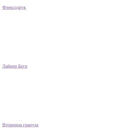
Флексодрук
Лайнер Беги
Вторинна гранула