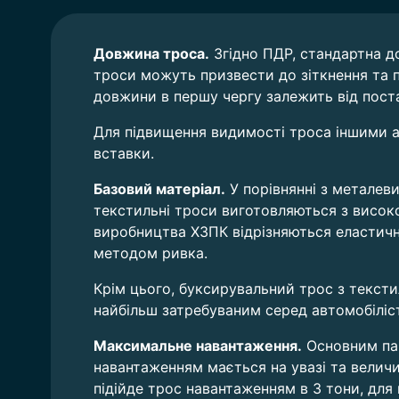
Довжина троса.
Згідно ПДР, стандартна до
троси можуть призвести до зіткнення та 
довжини в першу чергу залежить від пост
Для підвищення видимості троса іншими а
вставки.
Базовий матеріал.
У порівнянні з металев
текстильні троси виготовляються з висок
виробництва ХЗПК відрізняються еластичн
методом ривка.
Крім цього, буксирувальний трос з текстил
найбільш затребуваним серед автомобіліст
Максимальне навантаження.
Основним пар
навантаженням мається на увазі та велич
підійде трос навантаженням в 3 тони, для