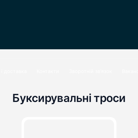
 і доставка
Контакти
Зворотній зв’язок
Ваканс
Буксирувальні троси