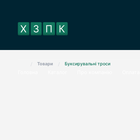
.
/
/
Товари
Буксирувальні троси
Головна
Каталог
Про компанію
Оплата