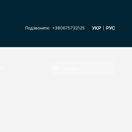
УКР
РУС
Подзвонити:
+380675732125
ії