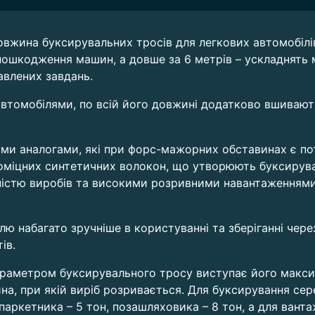
вжина буксирувальних тросів для легкових автомобілів 
пошкодження машин, а довше за 6 метрів – ускладнять м
авлених завдань.
втомобілями, по всій його довжині додатково вшивають
ими аналогами, які при форс-мажорних обставинах є п
оміцних синтетичних волокон, що утворюють буксирувал
істю виробів та високими розривними навантаженнями,
ю набагато зручніше в користуванні та зберіганні чере
ів.
аметром буксирувального тросу виступає його максим
ина, при якій виріб розривається. Для буксирування се
 паркетника – 5 тон, позашляховика – 8 тон, а для ван