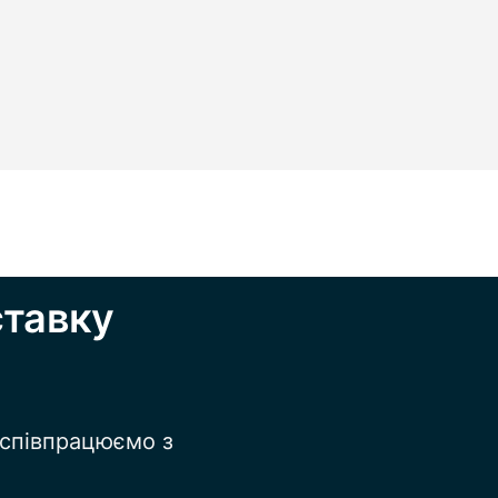
ставку
 співпрацюємо з