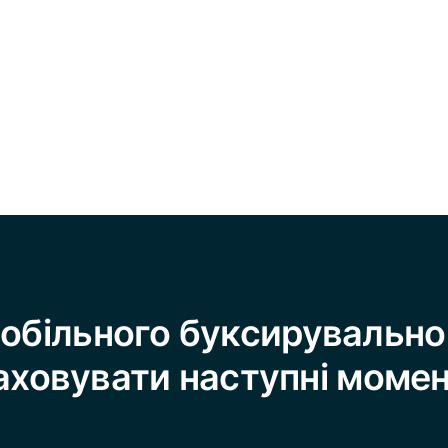
обільного буксирувально
аховувати наступні момен