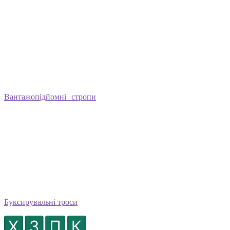
Вантажопідйомні стропи
Буксирувальні троси