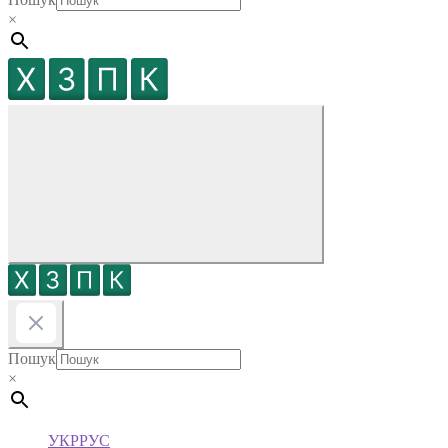
×
Пошук
×
УКР
РУС