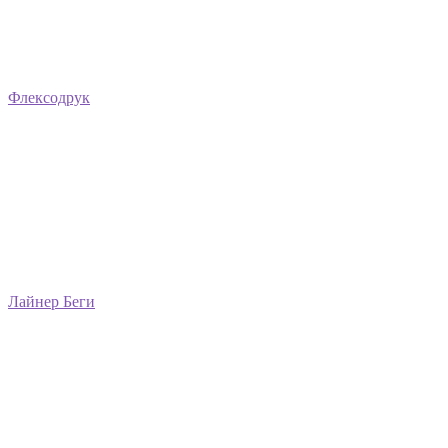
Флексодрук
Лайнер Беги