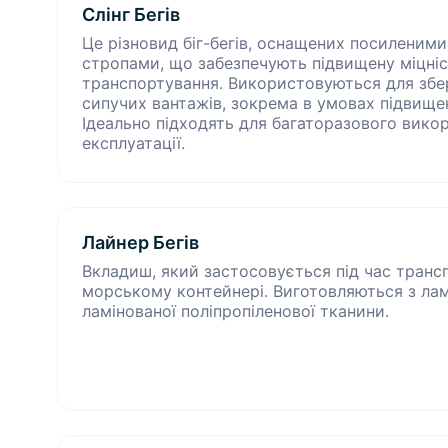
Слінг Бегів
Це різновид біг-бегів, оснащених посиленим
стропами, що забезпечують підвищену міцність
транспортування. Використовуються для збер
сипучих вантажів, зокрема в умовах підвище
Ідеально підходять для багаторазового викор
експлуатації.
Лайнер Бегів
Вкладиш, який застосовується під час транс
морському контейнері. Виготовляються з ламі
ламінованої поліпропіленової тканини.