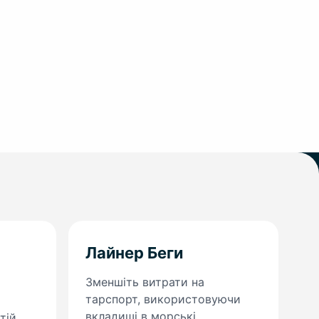
Лайнер Беги
Зменшіть витрати на
тарспорт, використовуючи
вкладиші в морські
тій