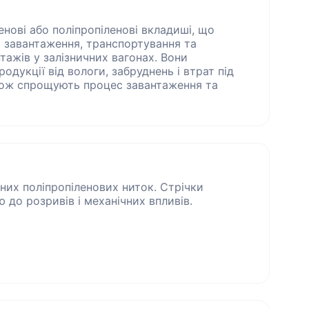
енові або поліпропіленові вкладиші, що
 завантаження, транспортування та
тажів у залізничних вагонах. Вони
одукції від вологи, забруднень і втрат під
акож спрощують процес завантаження та
них поліпропіленових ниток. Стрічки
ю до розривів і механічних впливів.