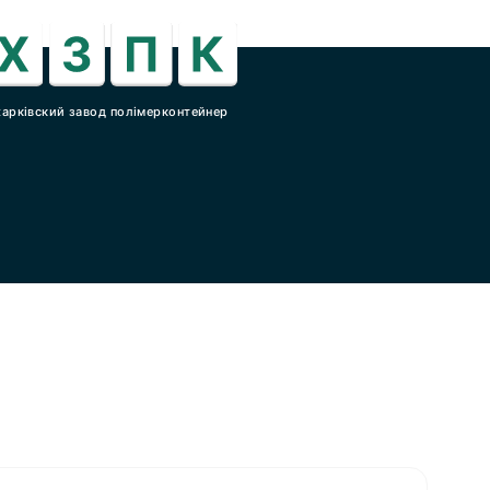
харківский завод полімерконтейнер