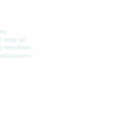
піху
тва
о виду до
од-виробник,
ивідуально
 і доставка
Контакти
Зворотній зв’язок
Ваканс