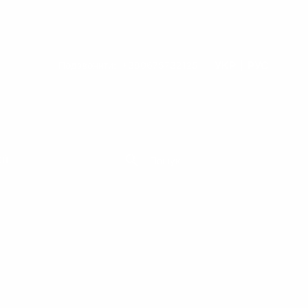
УКР
РУС
Подзвонити:
+380675732125
ії