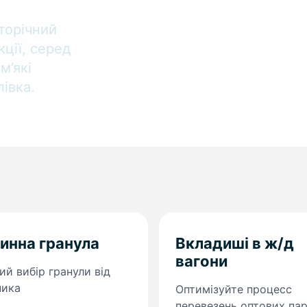
торічний
ції, серед
м’які
івка.
инна гранула
Вкладиші в ж/д
вагони
й вибір гранули від
ника
Оптимізуйте процесс
перевезень оптових пар