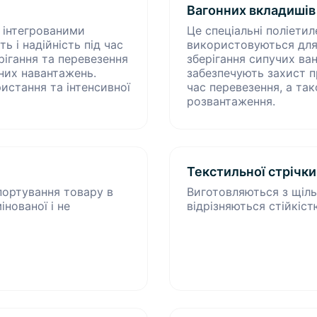
Вагонних вкладишів
и інтегрованими
Це спеціальні поліетил
 і надійність під час
використовуються для
ігання та перевезення
зберігання сипучих ван
них навантажень.
забезпечують захист пр
истання та інтенсивної
час перевезення, а т
розвантаження.
Текстильної стрічки
портування товару в
Виготовляються з щіль
нованої і не
відрізняються стійкіст