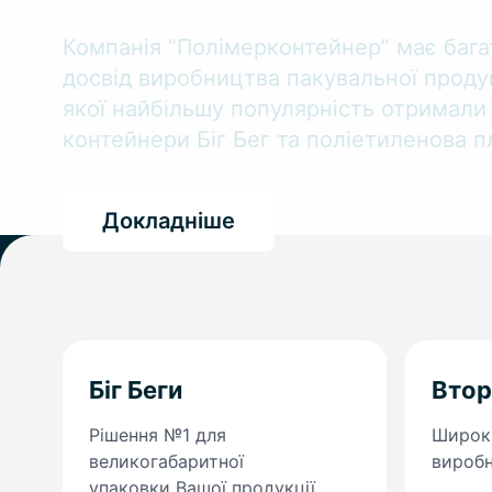
Компанія “Полімерконтейнер” має бага
досвід виробництва пакувальної продук
якої найбільшу популярність отримали 
контейнери Біг Бег та поліетиленова пл
Докладніше
Біг Беги
Втор
Рішення №1 для
Широки
великогабаритної
вироб
упаковки Вашої продукції